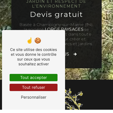
JARDIN ET RESPECT DE
L'ENVIRONNEMENT
Devis gratuit
Basée à Champigny-sur-Marne (94),
la société
LORGE PAYSAGES
se
déplace à Paris (75) et dans toute
l’Île-de-France pour créer et
entretenir tous vos parcs et jardins.
Ce site utilise des cookies
CONTACTEZ-NOUS
et vous donne le contrôle
sur ceux que vous
souhaitez activer
Tout accepter
Tout refuser
Personnaliser