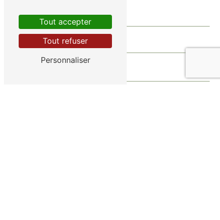
Tout accepter
Tout refuser
Personnaliser
Vous n'êtes pas un robot, veuillez répondre à cette
question : combien font sept plus quatre ?