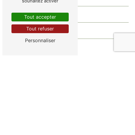
souhaitez activer
Tout accepter
Tout refuser
Personnaliser
Vous n'êtes pas un robot, veuillez répondre à cette
question : combien font cinq plus huit ?