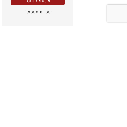
Tout refuser
Personnaliser
Vous n'êtes pas un robot, veuillez répondre à cette
question : combien font quatre plus huit ?
En cochant cette case, j'accepte les conditions
particulières ci-dessous **
Envoyer