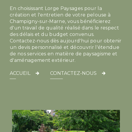
En choisissant Lorge Paysages pour la
création et l'entretien de votre pelouse à
Champigny-sur-Marne, vous bénéficierez
d'un travail de qualité réalisé dans le respect
des délais et du budget convenus.
Contactez-nous dès aujourd'hui pour obtenir
un devis personnalisé et découvrir l'étendue
de nos services en matière de paysagisme et
d'aménagement extérieur.
ACCUEIL
CONTACTEZ-NOUS