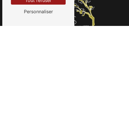
Tout refuser
Personnaliser
Contactez-nous
LORGE PAYSAGES
21 rue Jules Ferry
94500 Champigny-sur-Marne
01 48 72 05 70
contact@lorge-paysages.com
Plan du site
Accueil
Réalisations