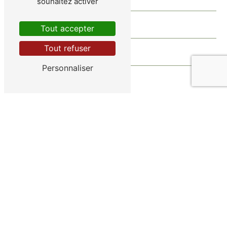
souhaitez activer
Tout accepter
Tout refuser
Personnaliser
Vous n'êtes pas un robot, veuillez répondre à cette
question : combien font cinq plus cinq ?