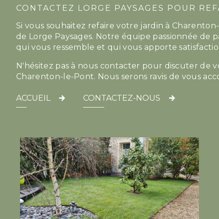
CONTACTEZ LORGE PAYSAGES POUR REF
Si vous souhaitez refaire votre jardin à Charenton-l
de Lorge Paysages. Notre équipe passionnée de p
qui vous ressemble et qui vous apporte satisfacti
N'hésitez pas à nous contacter pour discuter de 
Charenton-le-Pont. Nous serons ravis de vous acc
ACCUEIL
CONTACTEZ-NOUS