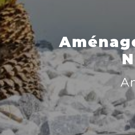
Aménage
N
A