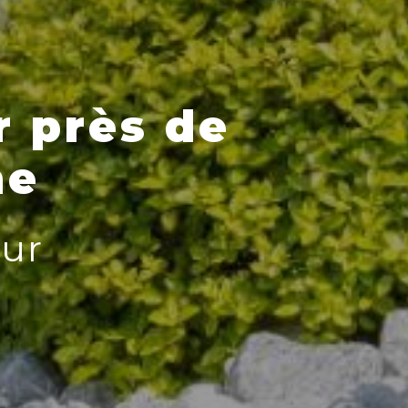
 près de
ne
ur