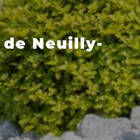
 de Neuilly-
r