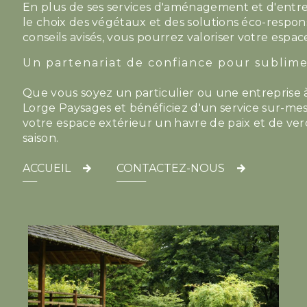
En plus de ses services d'aménagement et d'ent
le choix des végétaux et des solutions éco-respon
conseils avisés, vous pourrez valoriser votre espac
Un partenariat de confiance pour sublimer
Que vous soyez un particulier ou une entreprise à 
Lorge Paysages et bénéficiez d'un service sur-mesu
votre espace extérieur un havre de paix et de verd
saison.
ACCUEIL
CONTACTEZ-NOUS